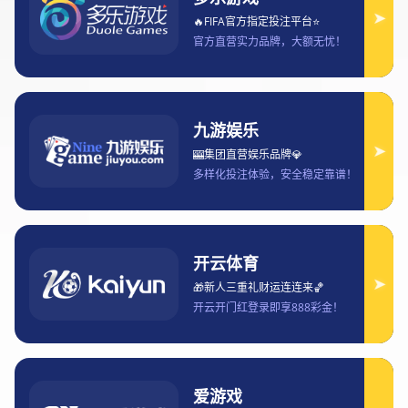
文章摘要：本文以聚焦entity["sports_league","德国足球甲级联
赛","german top division"]正版比分为核心线索，通过对赛场风云、
球队实力走势、战术博弈与数据价值四个维度的系统梳理，构建起
一幅立体而动态的德甲全景图景。文章从比分背后的战术逻辑切
入，解析强队与黑马之间的对抗密码；继而通过阶段性走势与阵容
更迭，探讨俱乐部实力曲线的波动规律；再从战术演化与教练思维
角度，揭示攻防转换与空间利用的深层机制；最终回归到正版比分
数据的专业价值，论证其在趋势研判与观赛理解中的核心意义。通
过纵横交织的分析视角，本文力图呈现一个真实、理性且富有深度
的德甲赛场生态，为球迷与观察者提供更具洞察力的观察路径。
一、比分映照赛场
正版比分不仅是比赛结果的直观呈现，更是赛场风云变幻的高度浓
缩。每一场进球背后，都隐藏着战术布置、球员状态与临场决策的
综合体现。德甲素以攻势足球闻名，进球数往往高于其他联赛，这
种风格在比分曲线上体现得尤为明显。通过对比分的细致梳理，可
以发现不同球队在主客场、强强对话或保级大战中的差异化表现。