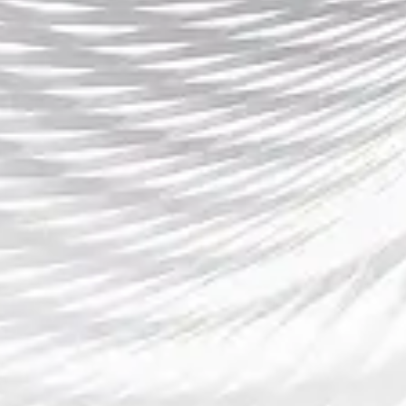
亚新体育引领未来运动科技发展 助力全球体育产业创新与升
级
678体育-全网最权威热门体育赛事直播免费在线平台【e88.co】是
一个在中国非常受欢迎的体育官网入口。678体育官网还提供了娱乐
游戏平台，包括电竞、足球、篮球、网球、等各种体育项目的新
闻、赛事直播和数据分析。
导航