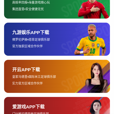
球队实力并非一成不变，而是在赛季进程中呈现出波浪式起伏。正
版比分数据的连续性，为判断这种走势提供了客观依据。通过阶段
性统计，可以看出某些球队在冬歇期前后状态的明显分野，从而洞
察阵容磨合与体能分配的成效。
例如entity["sports_team","RB莱比锡","leipzig, germany"]近年来以
高强度逼抢与快速转换见长，但在多线作战背景下，其联赛比分往
往出现阶段性回落。这种走势并非实力骤降，而是赛程压力与阵容
轮换所带来的必然结果。正版比分的趋势曲线，正好为这一判断提
供了支持。
另一支值得关注的球队是entity["sports_team","勒沃库
森","leverkusen, germany"]。在阵容年轻化与战术革新推动下，其比
分结构呈现出由保守向主动进攻转型的特征。净胜球的逐步提升，
反映出进攻效率与防守协同的同步改善。
从整体格局看，德甲长期呈现“一超多强”的竞争形态，但随着资本投
入与青训成果的累积，联赛内部差距正逐渐缩小。通过对正版比分
的长期追踪，可以发现强队之间分差缩小、平局增多的趋势，这预
示着联赛竞争强度的全面提升。