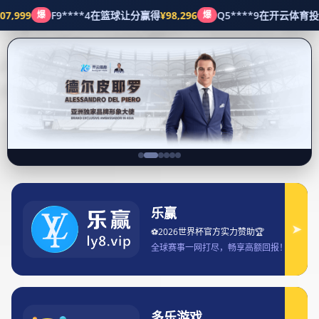
集团新闻
聚焦德甲正版比分解析赛场风云与球队实力走势全景观察与战术
博弈
聚焦德甲正版比分解析赛场风云与球队实力走势
全景观察与战术博弈
2026-03-01 18:32:54
点击: 191