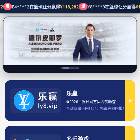
集团新闻
江南体育发展新格局引领区域体育产业创新与活力提升
江南体育发展新格局引领区域体育产业创新与活
力提升
2026-03-14 19:27:06
点击: 135