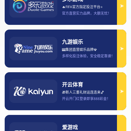
文章摘要的内容：江南地区自古以来经济繁荣、人文荟萃，在新时
代背景下，体育事业与体育产业的发展正逐渐成为推动区域经济转
型升级的重要动力。随着全民健身战略的持续推进以及体育消费需
求的不断增长，江南地区依托其良好的经济基础、完善的城市体系
以及深厚的文化底蕴，正在逐步形成以体育产业为核心、多领域协
同发展的新格局。本文围绕“江南体育发展新格局引领区域体育产业
创新与活力提升”这一主题，从产业结构升级、体育与科技融合、体
育文化品牌塑造以及区域协同发展四个方面进行系统阐述。文章指
出，通过完善体育产业链条、推动数字化技术赋能体育场景、挖掘
江南文化特色打造体育品牌，以及加强区域资源协同配置，江南地
区能够不断激发体育产业的新动能，实现体育事业与经济社会发展
的深度融合。最终，江南体育发展新格局不仅能够推动区域体育产
业高质量发展，也将为全国体育产业创新提供有益经验与示范路
径。
1、体育产业结构优化升级
在江南体育发展新格局中，产业结构的优化升级是推动区域体育产
业高质量发展的重要基础。随着居民生活水平的不断提升，人们对
体育消费的需求逐渐从基础健身向多元化、品质化方向转变。江南