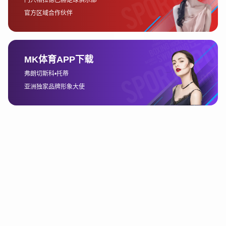
人工智能还可以在比赛过程中实时辅助决策，通过传感器和视频分
析监控场上情况，并提供即时建议。例如，AI能够识别对手体能下
降的关键节点，提示教练进行换人或调整战术，使比赛策略更加灵
活和高效。
4、科技辅助恢复与伤病防护
运动员的恢复和伤病防护是保持竞技状态的重要环节。人工智能在
这一领域的应用，为训练与比赛的科学管理提供了有力支撑。AI可
以通过数据监测预测运动员的疲劳水平和受伤风险，提前干预，降
低运动损伤发生率。
借助智能康复设备和算法分析，AI可以为运动员设计个性化康复方
案，包括康复动作、训练强度和恢复周期，实现科学化管理。例
如，针对膝关节或肩部常见伤病，AI能够根据运动员具体情况调整
康复训练计划，提高康复效率。
此外，人工智能还可以通过长期数据跟踪，优化训练节奏和恢复周
期，帮助运动员在高强度训练和比赛中保持最佳竞技状态，从而延
长运动寿命并提升整体竞技表现。