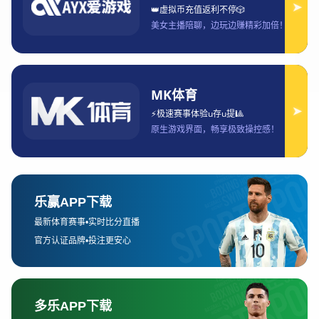
智能能够通过传感器、可穿戴设备以及视频监控等方式收集运动员
的各项训练数据，包括心率、速度、力量以及动作轨迹等，为科学
训练提供可靠依据。
通过对海量训练数据的智能分析，人工智能能够识别运动员动作中
的细微差异和潜在问题。例如，在跑步训练中，AI可以检测步幅、
着地方式和节奏变化，帮助运动员调整动作姿势，从而提高训练效
率并降低运动损伤风险。
此外，人工智能还可以建立运动员的训练数据模型，模拟不同训练
方案的效果，为教练提供科学决策支持。通过这种方式，训练不再
依赖经验和直觉，而是有数据支撑的个性化训练，实现精准化、智
能化管理。
2、运动员能力评估优化
运动员能力评估是竞技体育的重要环节，传统方法多依赖教练的观
察和体能测试，而人工智能的引入让评估更加全面和客观。AI系统
可以分析运动员在不同训练和比赛场景下的表现数据，形成全方位
的能力档案。