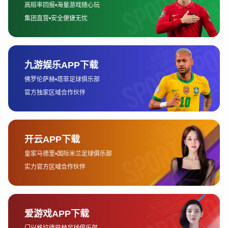
人工智能不仅能够评估运动员的身体素质，还能分析心理状态、反
应能力和战术理解等软实力。例如，通过情绪识别技术，AI可以实
时监测运动员的紧张或疲劳状态，帮助教练及时调整训练计划或心
理疏导策略。
借助深度学习算法，人工智能还能对运动员的潜在发展空间进行预
测，从而指导训练重点和方向。这种能力评估优化方法，不仅提升
了选材的科学性，也为运动员的长期成长提供精准数据支持。
3、比赛策略辅助决策
在高水平竞技中，比赛策略往往决定胜负。人工智能通过对对手比
赛数据和历史战绩的深度分析，能够为教练和运动员提供策略参
考，提升决策的科学性和准确性。
例如，在足球比赛中，AI可以分析对手的阵型变化、球员跑位习惯
以及传球线路，为比赛策略制定提供数据支撑。同时，它还可以模
拟不同战术组合的潜在效果，帮助教练选择最佳方案，提高比赛胜
率。