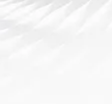
集团新闻
体育种类
接洽678体育平台
最新咨询
2026-07-24 18:50:17
鼎信体育引领行业发展探索智能化体育服务新模式助力全民
健身事业蓬勃前行
2026-07-23 18:50:22
足球防守站位图解全面解析后卫协防盯人技巧与战术布局实
战应用指南
2026-07-22 20:26:15
足球战术犯规红黄牌判罚界定标准与比赛公平性影响研究及
裁判规则