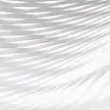
牛牛体育引领体育科技创新浪潮 助力运动员提升竞技水平与
训练效果
678体育-全网最权威热门体育赛事直播免费在线平台【e88.co】是
一个在中国非常受欢迎的体育官网入口。678体育官网还提供了娱乐
游戏平台，包括电竞、足球、篮球、网球、等各种体育项目的新
闻、赛事直播和数据分析。
导航
解读678体育
五大联赛