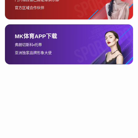
此外，VR技术还可以实现跨地域和跨时间的训练协作。运动员可以
在不同地点，通过虚拟平台与教练或队友进行同步训练，系统可记
录每一次动作细节和进步数据，为后续调整训练计划提供科学依
据。这种训练方法的升级极大地提高了训练效率和可操作性。
3、社交与竞技模式变迁
沉浸式虚拟现实体育体验正在改变传统体育的社交和竞技模式。通
过VR平台，运动者不仅可以独自训练，还能与世界各地的用户实时
互动，实现跨地域竞技和合作。这种新型社交方式突破了地理限
制，丰富了运动体验和社交体验。
虚拟竞技平台还提供了多样化的比赛模式，从单人挑战到多人竞
技，再到团队协作，用户可以根据自身兴趣选择适合的比赛形式。
同时，VR系统能够通过排行榜、成就系统和虚拟奖励机制，激发运
动者的竞争意识和参与热情，提升整体运动积极性。
此外，VR体育还推动了线上线下的融合。运动者可以在虚拟平台参
加全球赛事，同时通过数据共享了解线下表现。这样的模式不仅扩
展了竞技边界，也为体育赛事组织、体育教育和健身产业带来了创