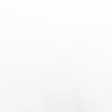
新契机，形成虚拟与现实互补的全新生态。
4、健康管理与心理调节
沉浸式VR体育体验在健康管理方面展现出独特优势。通过实时监测
生理指标和运动状态，用户可以科学规划运动量和运动类型，降低
运动伤害风险，促进身体健康。同时，VR系统能够模拟不同环境和
运动强度，帮助用户进行有针对性的康复训练。
心理调节也是VR体育的重要应用领域。沉浸式环境可以带来高度沉
浸的放松体验，如虚拟瑜伽、冥想或自然景观慢跑，有助于缓解压
力和焦虑，提高心理韧性。对于长期处于高压工作或学习环境的人
群，VR体育成为一种创新的心理调适手段。
此外，VR平台还能够提供社交支持和心理反馈，用户在虚拟环境中
与教练、队友或朋友互动，获得鼓励和指导，增强自信心和成就
感。健康管理与心理调节的双重作用，使沉浸式虚拟现实体育体验
成为现代运动方式中不可或缺的一部分。
总结：