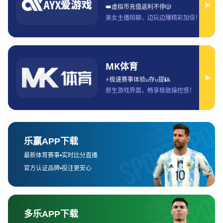
虚拟现实技术还可以通过动态环境变化提高运动的趣味性和挑战
性。例如，跑步者可以在虚拟的山路、沙滩或城市街区进行训练，
系统根据实时表现调整坡度、风速和障碍物，这种沉浸式互动让用
户在运动过程中获得身临其境的体验，极大增强运动的参与感和乐
趣。