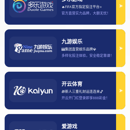
的示例文章，约3000字左右：
---
随着科技的不断进步，沉浸式虚拟现实（VR）技术正在深刻改变人
类的生活方式，其中体育领域的发展尤为引人注目。沉浸式虚拟现
实体育体验通过高度拟真、互动性强和可定制化的特点，为传统体
育注入了全新的动力，极大地拓展了人们的运动边界。本文将从四
个主要方面详细探讨沉浸式虚拟现实体育体验如何引领未来运动方
式的变革，包括体验方式的革新、训练方法的升级、社交与竞技模
式的变迁，以及健康管理与心理调节的优化。通过这些角度，可以
清晰地看到VR体育不仅仅是一种娱乐手段，更是推动体育发展模式
创新、增强全民健身意识和提升运动参与质量的重要力量。文章将
围绕这些主题展开深入分析，旨在呈现未来体育发展的全新图景。
1、体验方式的全新革新
沉浸式虚拟现实技术通过高度拟真的视觉、听觉甚至触觉模拟，为
用户创造出与现实环境几乎无异的运动体验。不同于传统体育受场
地、设备和天气限制的局限，VR体育让运动者可以在家中体验滑
雪、冲浪、攀岩等高风险项目，从而大大降低了运动门槛。