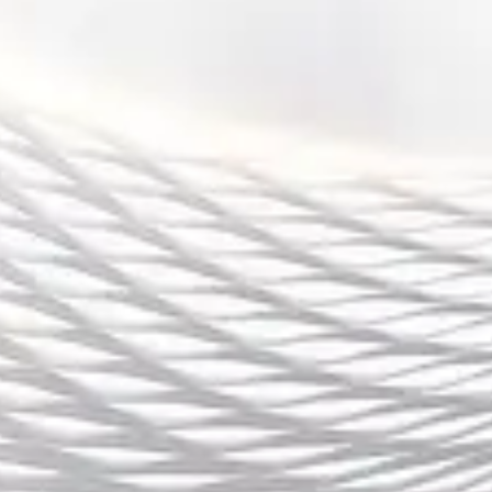
综上所述，沉浸式虚拟现实体育体验正以其独特的沉浸感、互动性
和智能化特点，引领未来运动方式的变革。从体验方式的全新革
新，到科学训练方法的升级，再到社交与竞技模式的变迁，以及健
康管理与心理调节的优化，VR体育正在全面重塑人们的运动习惯和
生活方式。
未来，随着技术的不断发展和应用普及，沉浸式虚拟现实体育将不
仅仅是娱乐或健身手段，更将成为推动体育创新、提升全民健康水
平和丰富社会体育生态的重要力量，为人类运动方式带来更加智
能、个性化和多元化的新时代。
---
678体育官网
如果你愿意，我可以帮你进一步**优化段落长度，使全文更均匀，严
格控制在3000字左右**，同时增强学术性和可读性，让文章更专业
完整。
你希望我帮你做这个优化吗？