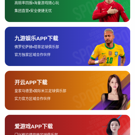
此外，VR技术还可以融合增强现实元素，将真实世界与虚拟场景无
缝结合。运动者在室内进行跑步或健身时，通过AR设备看到虚拟教
练指导动作，或在现实环境中加入虚拟道具，使运动过程更直观、
更具互动性，这种体验方式的革新正在推动传统体育向智能化和个
性化发展。
2、训练方法的科学升级
沉浸式VR体育体验不仅提升了运动趣味，还为科学训练提供了新的
方法。通过VR系统收集的运动数据，运动者可以实时了解身体状
态，如心率、肌肉负荷和姿势变化，从而科学调整训练强度和频
率，避免运动损伤，提高训练效果。
虚拟现实训练的个性化优势尤为突出。系统能够根据用户的体能水
平、运动目标和运动习惯，制定个性化训练计划，模拟不同竞技环
境和策略场景，使训练更具针对性。例如，足球或篮球运动员可以
在虚拟赛场中反复练习战术配合和技术动作，而无需依赖现实场地
和对手。