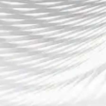
新赛事将在持续创新中进一步发展。通过优化赛事规则、
为全球领先的综合性体育品牌。未来赛事不仅是竞技的舞
的重要平台。
新赛事通过独特的赛事设计、科学的规则体系以及精彩纷
和观赏性的现代体育赛事。文章从赛事背景、规则机制、
分析，使读者能够全面了解赛事的核心魅力和亮点。
结与展望，文章指出DB体育全新赛事不仅提升了品牌影
例。无论从竞技层面还是商业价值角度来看，本次赛事都
业者带来了深远启示。