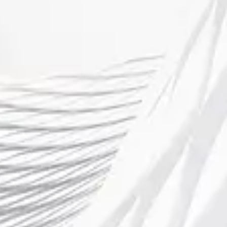
、即时剪辑和社交媒体
多维度展示方式，使赛
现潜力。赛事的成功举
据化管理和智能化体
商业结合的新模式。品
力，促进了体育产业链