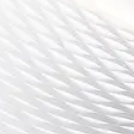
此外，赛事精彩瞬间
互动，观众能够第一
事不仅在现场激烈，
678体育
4、赛事
DB体育全新赛事不仅
办，提升了DB体育品
验，赛事为观众提供
从商业角度来看，赛
牌曝光、赛事衍生产品