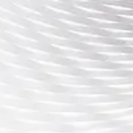
的延伸和升级。
展望未来，DB体育全
影响力，赛事有望成
文化交流和科技应用
总结：
总体来看，DB体育全
造了一个兼具竞技性
四个方面进行了系统
同时，通过对赛事的总
业创新提供了参考范
性，为观众和体育从