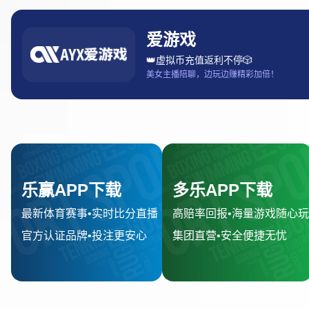
3000 字左右文章，
---
随着DB体育全新赛事
心维度，对本次赛事
事设计理念；随后详
接着，通过回顾比赛
结赛事的整体意义与未
力，还能掌握赛事背
1、赛事
DB体育全新赛事自发
事相比，DB体育在赛