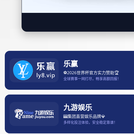
明白了，我会根据你的