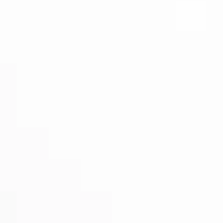
参赛选手的选择标准
赛数据和技术特点的
素质与战术执行力。
在赛事过程中，规则
和实时裁判提示系统
增强了观众的信赖感
3、精彩
在赛事进行中，多个
妙的技术配合，以及
感。