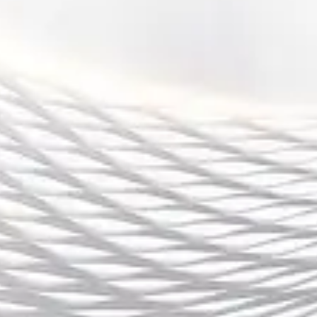
的传播也展示了现代体育赛事的新趋势。通过多平台直播
时间感受比赛高潮，增强了赛事的参与感和传播力。这种
也在网络端引发讨论热潮。
影响与未来展望
在竞技层面产生深远影响，更在体育文化和商业价值上展
牌形象，也为未来更多创新体育赛事树立了标杆。通过数
了全新的观看方式和参与体验。
事吸引了大量赞助商和合作伙伴关注，展示了体育赛事与
和互动营销等环节，都体现出DB体育赛事的商业价值潜