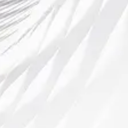
引入新技术和扩大国际
台，更将成为推动体育
呈的比赛瞬间，成功打
精彩瞬间以及赛事影响
响力，也为未来体育产
体现出前瞻性和示范