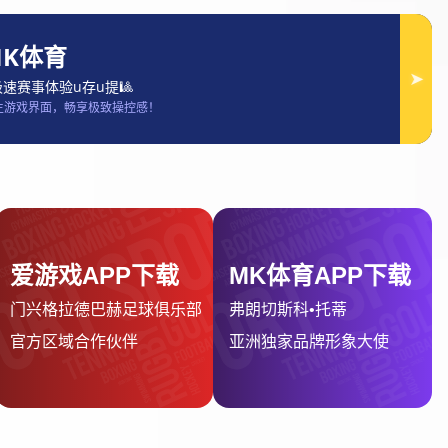
是文章示例：
间以及赛事影响四个核
，解析其创新亮点与赛
键瞬间及战术策略；紧
的推动作用；最后，总
体育全新赛事的独特魅
考。
界焦点。与传统体育赛
科技和观众互动体验，