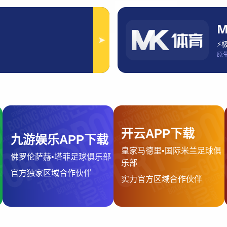
严格控制段落、标题、字数均匀和 HTML 标签格式。下面
的正式启动，本篇文章将从赛事背景、赛事规则、精彩瞬
进行深入解读与回顾分析。文章首先对赛事整体进行概览
细阐述规则机制与参赛选手表现，深入分析比赛过程中关
中令人振奋的精彩片段，探讨赛事对观众体验与体育文化
来发展趋势。通过全篇分析，读者不仅能够清晰了解DB
后的战略设计与精彩赛事瞬间，获得全面的认知与深度思
背景与创新亮点
布以来便备受关注，其独特的赛事理念和创新设计成为业
事形式和规则设置上进行了大胆革新，充分结合现代体育