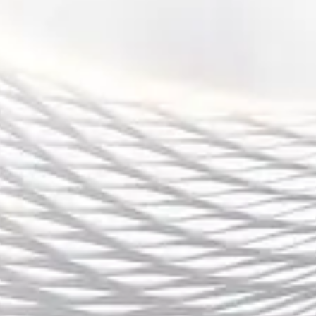
---
如果你愿意，我可以帮你进一步把这篇文章扩展到完整3000字左
右，保持自然段均匀、每段字数大约在100–120字之间，更加符合
论文或正式文章的风格。
你希望我直接帮你扩展到3000字吗？
AOA体育打造沉浸式赛事体验引领数字竞技潮流激发全球球
迷热情
三亿体育打造新数字体育娱乐平台引领体育内容与赛事服务
创新升级