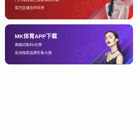
平台的数据可视化功能，将复杂的数据转化为直观的图表和动态演
示，使普通观众也能轻松理解赛事信息，降低了观看门槛，同时提
升了观赛体验的专业性。
通过历史数据对比和趋势分析，观众可以进行赛前预测、战术讨论
和策略分享，这不仅增强了用户粘性，也推动了赛事内容的深度消
费。
4、创新生态与产业联动
华体会体育通过数字化平台的构建，形成了从赛事直播、互动体验
到衍生产品消费的完整生态链。观众可以通过平台参与门票预订、
周边商品购买以及线上活动，形成多维度的参与体验。