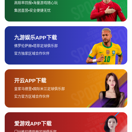
形成线上线下联动的观赛社区，增强了赛事的参与感和归属感。
此外，平台还通过积分和奖励机制，鼓励用户积极参与互动活动，
使观赛体验不仅仅停留在视觉和听觉层面，而是形成全方位的参与
生态。
678体育官网
3、智能数据与分析赋能
华体会体育利用大数据技术，对比赛信息进行深度分析，为观众提
供实时统计、预测和专业解读。观众可以清晰了解每位球员的表
现、战术趋势以及赛况变化。