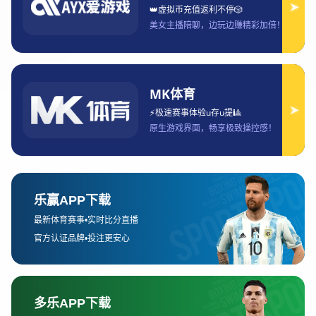
1、先进数字化赛事技术
华体会体育通过高精度直播技术，将赛事现场画面以极致清晰的画
质呈现给观众。无论是高清慢动作回放，还是多视角切换，都让用
户拥有身临其境的观赛体验。
同时，平台引入了AI智能分析系统，实时对比赛数据进行监测和解
读，让观众可以获取球员表现、战术变化等深入信息，从而增加观
看赛事的趣味性和专业性。
虚拟现实（VR）和增强现实（AR）技术的应用，使用户能够通过沉
浸式体验参与比赛，无论身处何地，都能感受到赛场的紧张氛围与
激情，显著提升了赛事互动体验。
2、全民参与互动模式
华体会体育通过多种互动功能，将观众从单纯的观看者转变为赛事
参与者。平台提供实时投票、竞猜和互动游戏，让用户可以在比赛
过程中表达观点和预测结果。
社交功能的整合，让观众可以与好友、球迷社群进行交流与讨论，