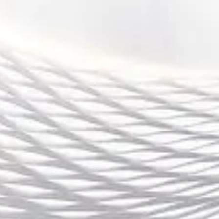
体结构来看，赛程不仅体现出赛事组织的专业性，也展现出全球体
育传播的高度协同。
结合电脑端观赛方式与最新赛况更新机制，可以发现数字化平台正
在深度改变观赛体验，使信息获取更加即时、全面与多维。未来，
随着技术进一步发展，世界杯八强阶段的呈现方式也将更加智能化
与沉浸化。
围绕雷速体育的体育赛事实时资讯与数据全景解析新视角
世界杯预选赛半场高清直播现场实时战况全景呈现精彩瞬间
热血对决