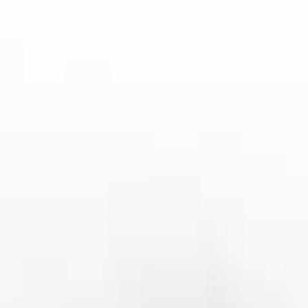
辑。
总结：
世界杯八强阶段作为赛事最具观赏性与竞争性的环节之一，其赛程
安排、对阵时间与赛况变化共同构成了完整的竞技生态体系。从整