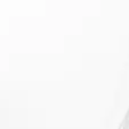
受到明显削弱，这可能
士气，而连续客场作战