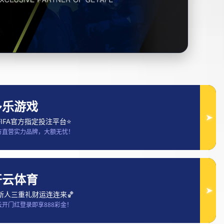
十足
析看点十足
的晋级形势，对多场关