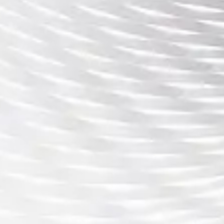
以亚洲杯阿森纳晋
走势与战术解析前
导航
解读67
678体育-全网最权威热门体育赛事直
播免费在线平台【e88.co】是一个在
五大联
中国非常受欢迎的体育官网入口。