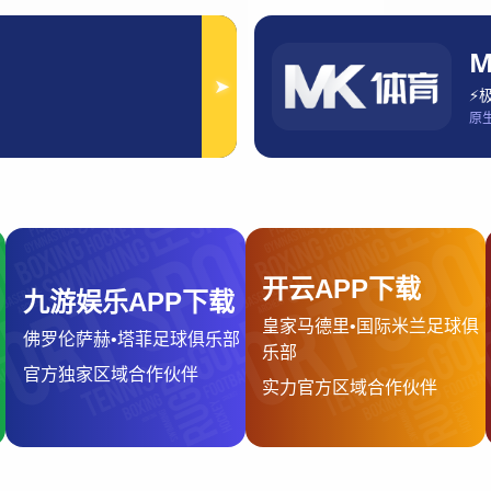
与深度解析。作为欧洲足坛极具影响力的俱乐部赛事之一
ague","UEFA Europa League","European club compet
不仅要面对实力接近的对手，还要承受积分与出线压力的
战术博弈以及赛程影响四个方面展开全面分析，带领读者
现一幅紧张而精彩的欧战图景。
对决解析
受关注的无疑是几场强强对话，这些比赛不仅关系到小组
劲旅与状态火热的新锐球队正面交锋，使得比赛悬念倍增
攻防转换速度与中场控制力将成为胜负关键。拥有主场优
而客场球队则倾向于稳守反击，等待对手失误。
的状态也将直接影响比赛走势。无论是锋线终结能力极强