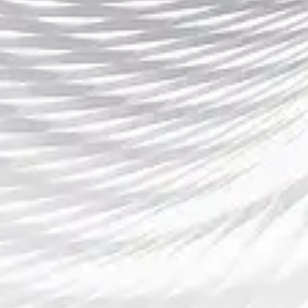
级表现为核心的赛季
聚焦亚特兰大伤病
瞻深度分析
境与赛
最新咨询
2026-07-24 18:50:17
8体育
鼎信体育引领行业发展探索智
赛
育服务新模式助力全民健身事