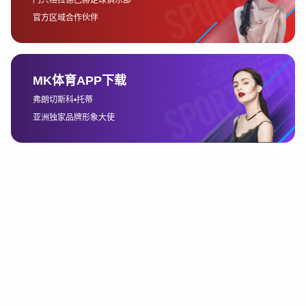
作和战术执行的游戏，比赛中的每一次进攻和防守都有可能成为影
响胜负的关键。每支战队都会根据对手的强弱、战术特点来调整自
己的比赛策略，这也是电竞比赛最吸引人的地方之一。观众不仅仅
是在看比赛，更是在感受一场场高度智力对抗的较量。
4、直播平台和观赛方式
为了让全球观众都能便捷地观看明天的赛事，比赛将通过多个直播
平台进行实时播放。无论是Twitch、YouTube，还是国内的斗鱼、虎
牙等平台，都将提供全程直播。不同平台还会根据观众的需求，提
供多语种的赛事解说，以帮助全球不同语言的观众都能轻松享受比
赛。
直播期间，平台还会提供实时数据分析、比赛进度和选手状态更新
等功能，让观众能够更全面地理解比赛内容。除此之外，部分平台
还将提供赛后回放功能，方便错过直播的观众进行观看。
另外，一些平台还将提供互动功能，观众可以参与投票、竞猜等活
动，增加观赛的趣味性。观众不仅能看到高水平的比赛，还能通过
互动环节与其他电竞迷进行交流和互动，增强观赛的乐趣。