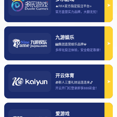
竞盛宴，吸引众多电竞迷的关注。从世界顶级战队的对抗到激烈的
游戏时刻，每一场比赛都可能成为电竞历史上的经典。本篇文章将
从四个方面对明天的精彩直播时间安排及赛事预告进行详细解析：
赛事时间安排、参赛战队分析、赛事亮点及看点、直播平台和观赛
方式等，帮助观众更好地理解赛事的进程与精彩看点，提前做好准
备，享受一场高水平的电竞盛宴。
678体育官方网站
1、赛事时间安排
明天的CSGO赛事时间安排非常紧凑，全天都有精彩的对决等待着观
众。根据赛事的国际时区和比赛安排，比赛将于上午10点准时开
始，并持续到晚上11点。比赛分为多个阶段，每个阶段都有不同的
对战内容，观众可以根据自己所在时区的时间安排进行观看。在这
个过程中，主要赛事将在固定的时间进行直播，附加赛和淘汰赛也
将安排在不同的时段进行，以保证比赛的多样性和观赏性。
赛事的具体时间安排上，最早的比赛将会是来自小组赛阶段的对
决，这些比赛在上午时段进行，随着比赛进程的推进，下午将迎来
淘汰赛的激烈对抗，尤其是在16:00到20:00之间，将是精彩对决的