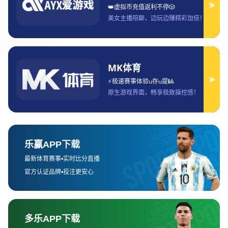
高潮时段。而晚上21:00后，将进入决赛阶段，整个赛事的高潮也将
集中在这段时间，确保所有电竞迷都能看到最顶尖的竞技水平。
为了便于广大观众安排观看时间，赛事的具体时间表已经提前公
布，大家可以根据自己的时间表提前进行调整，确保不错过任何一
场精彩的对局。直播平台也会提供实时的时间提醒，帮助观众按时
收看比赛。
2、参赛战队分析
明天的CSGO赛事将汇聚全球顶级战队，包含了多个知名战队和一些
新兴强队。参赛队伍中不乏有着强大历史背景的战队，如欧洲的
Astralis、Na’Vi以及北美的Liquid等，这些队伍以其稳定的表现和强
大的战术执行力成为了电竞圈中的标杆。
其中，Astralis战队无疑是大家关注的焦点之一，作为世界排名前列
的队伍，他们有着非常深厚的战术储备和团队配合，尤其是在比赛
中的冷静应变能力，一直是他们的制胜法宝。与此同时，Na’Vi战队
也不容小觑，凭借其明星选手s1mple的出色表现，Na’Vi无论是在攻
防配合还是个人技巧上都具有强大的竞争力。