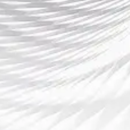
体育种类
接洽678体育平台
最新咨询
2026-07-24 18:50:17
鼎信体育引领行业发展探索智能化体育服务新模式助力全民
健身事业蓬勃前行
2026-07-23 18:50:22
足球防守站位图解全面解析后卫协防盯人技巧与战术布局实
战应用指南
2026-07-22 20:26:15
足球战术犯规红黄牌判罚界定标准与比赛公平性影响研究及
裁判规则