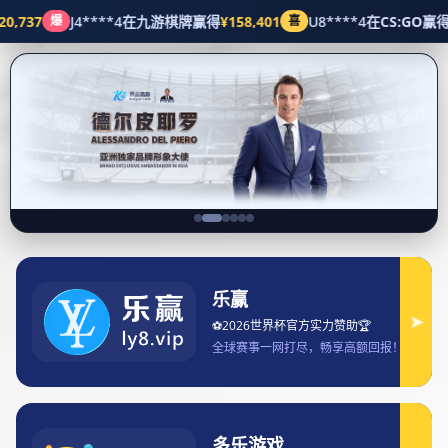
集团新闻
明天CSGO精彩直播时间安排及赛事预告全解析
明天CSGO精彩直播时间安排及赛事预告全解析
2025-09-08 04:28:18
点击: 291
明天的《反恐精英：全球攻势》（CSGO）赛事将呈现一场精彩的电