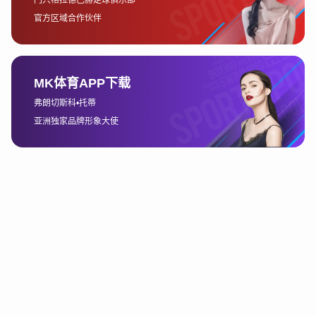
板。对于喜欢随时随地观看比赛的球迷，手机APP是最常见的选择。
APP的适配性非常关键，一款APP如果只能在某一类型设备上运行，
可能会失去一部分潜在用户。
其次，对于需要在家中大屏幕观看比赛的球迷来说，支持电视和智
能电视盒子的APP也非常重要。例如，部分APP可以直接与智能电视
连接，通过电视屏幕观看比赛，带来更具沉浸感的体验。像腾讯视
频、优酷等平台都支持智能电视观看，这为用户提供了更大的便
利。
最后，一些APP还可以提供跨平台同步功能，用户在手机上观看了一
场比赛后，可以在电脑或其他设备上继续观看，确保观看的连贯
性。这种多端适配的功能，极大提升了球迷在多个场合的观看体
验。
4、收费模式与会员权益
在选择西甲比赛观看APP时，收费模式和会员权益是许多球迷关注的