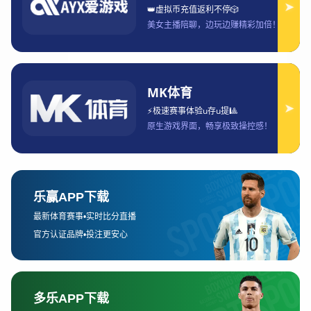
但却提供实时的比赛数据、战况分析、球队阵容、球员表现等多方
面的信息。像SofaScore和OneFootball这样的APP就属于这一类。对
于只需要了解比赛动态、数据统计的球迷来说，这类APP非常方便。
最后，还有一些社交类APP，这些APP通过互动性强的方式吸引球迷
加入。例如，球迷可以在这些APP上进行竞猜、评论和互动，甚至可
以和其他球迷一起讨论比赛。比如，FanTeam这样的APP就提供了西
甲相关的社交功能，让球迷可以通过互动的方式提高自己的参与
感。
2、功能多样性与用户体验
在选择西甲比赛观看APP时，功能的多样性和用户体验无疑是重要的
考虑因素。不同的APP在这些方面的表现不一，因此需要球迷根据个
人需求进行选择。
首先，直播类APP一般都提供高清流畅的观看体验，但其中不乏有一
些APP因技术问题或版权问题导致画面延迟或者卡顿。因此，选择一
款支持高清直播且稳定的APP尤为重要。例如，西甲官方APP和腾讯
体育APP在这方面表现优异，前者凭借官方授权，提供了高质量的直