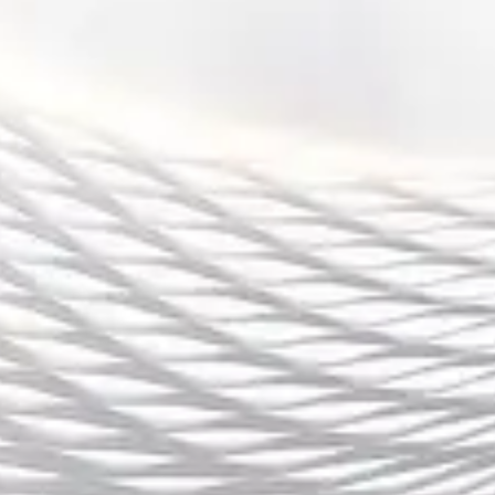
在选择西甲比赛观看APP时，球迷应该根据自己的需求进行选择。首
先，了解自己对直播内容、数据统计和社交功能的需求，选择合适
的APP类型。其次，重视APP的功能性和用户体验，确保直播流畅、
数据实时、界面友好。第三，关注APP的多端适配能力，让自己在不
同设备上都能流畅观看比赛。最后，明确APP的收费模式和会员权
益，选择最适合自己预算和需求的付费方式。
总的来说，随着西甲比赛的不断发展，观看APP也在不断创新和进
步。球迷们通过选择合适的APP，不仅能够享受高质量的直播体验，
还能够在比赛中获得更多的数据支持和社交互动。通过对比不同APP
的特点，球迷们可以做出最符合自己需求的选择，提升观看西甲比
赛的整体体验。
英雄联盟直播最清晰观看平台推荐与选择技巧分析
全面提升运动体验：一款集赛事直播、数据分析与健康管理