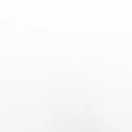
通常会发送退票确认邮件，告知你门票已被标注为“待退
应妥善保留，以备后续查询。
turn0search5turn0search8turn0search15
果你曾把票提交至转售平台，还需先“撤回”或“取消上架
指出卖家在票尚未售出前可通过“Withdraw from Resa
arch2 若你未撤回，将可能影响退票流程的顺畅。
官方转售或二级平台处理
规则中不支持直接退票，或者你希望在接近比赛日时尽可
平台或授权二级票务渠道出售门票，由买家接手，卖家则
售平台（Resale Platform），允许持票人将不再使