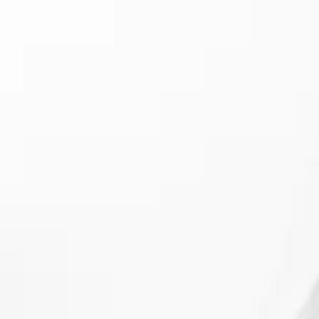
”状态，且门票将不可再
”才能进行退票操作。官
le”撤回。
能回笼资金，一种常见
获得相应退款。
用的门票挂售给其他球迷。