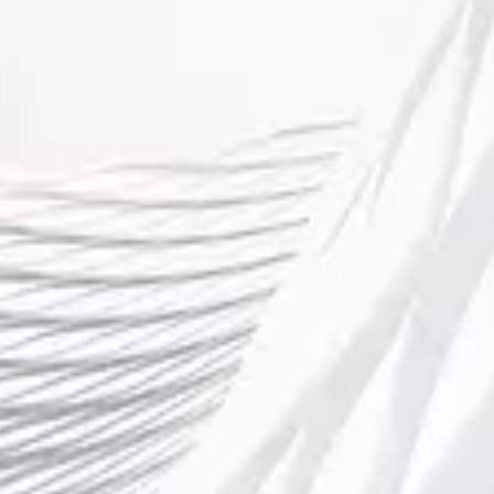
来说，在 FIFA 的转售政策
原购买者。
传门票；二是设置合理
出的票或调整价格；四
票务平台（如官方授权
经授权的再售，一旦被
出前撤下上架。官方转售