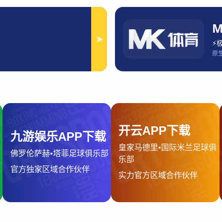
票务变动、转售或退款问题时，清晰地理解可行路径与操
与主要内容。正文将从四个核心方面展开：一是“理解票
流程”，三是“通过官方转售或二级平台处理”，四是“催促
段介绍关键要点，包括何时可退、退票时限、填写申请、
、如何投诉等。最后在总结部分，我们会归纳哪些步骤最
出读者在实际操作中的建议。通过阅读本文，读者将掌握
径与策略，从而在现实中更有效地处理世界杯门票退款事
票务政策与退款条件
之前，首先必须清楚所购买门票的**退款政策与条款条件
同。通常官方发行的门票会设定一个“退票窗口期”或“退
FA 联赛赛事中，Club Fan 门票就设有明确的“退票期”：