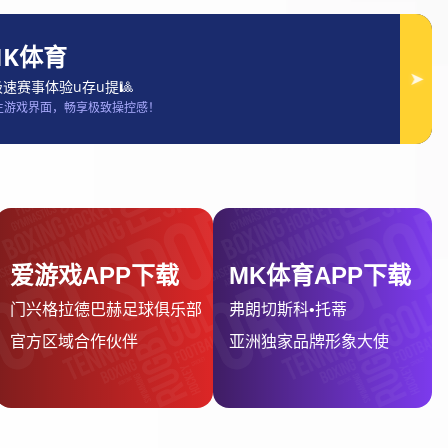
作步骤。在开篇部分，
务政策与退款条件”，二
退款与维权措施”。在每
提交证据、处理转售、
关键、操作中常见问题
从退票申请、转售操作
务。
**。不同赛事与票种，
票阶段”，超过该阶段将
该退票期自某日起至某日结