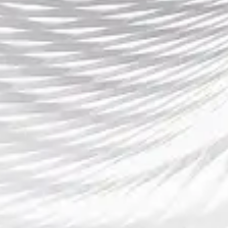
rch2turn0search8 售出后则不可撤销，退款按转售价完成结
退款与维权措施
票申请或完成转售操作，退款到账过程可能需要一定时间
环节延迟退款，因此掌握催促技巧与维权路径就变得非常
退款流程条款中承诺一个退款时限。以 FIFA 为例，若转
赛事结束后 15 个工作日发放（以两者较晚为准）。
rch16turn0search15 若是退票申请，被接受后官方也
ch15turn0search8
迟迟未到账，你应先登录票务系统查看退款状态（是否“已
有系统通知、邮件记录、申请编号、截图凭证等作为后续