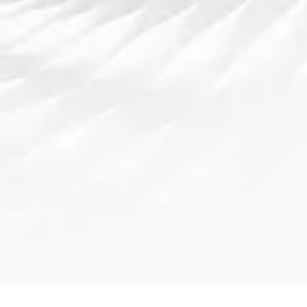
战应用指南
2026-07-22 20:26:15
足球战术犯规红黄牌判罚界定标准与比赛公平性影响研究及
裁判规则
接洽678体育平台
地址
琼海市凡赔坊203号
电话
13594780022
邮箱
liturgical@outlook.com
工作时间
周一至周五：上午 10 点至晚上 8 点
Construction
2026
- All Rights Reserved
678体育官方网站
.