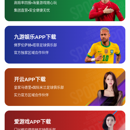
相对而言，近期状态起伏较大的球队，则可能在比赛中表现出战术
执行不统一、防守专注度不足等问题。即便纸面实力不弱，但走势
不稳往往会成为制约其发挥的关键因素。
值得注意的是，部分球队虽然排名靠前，但近期胜利含金量有限；
而一些排名中游的球队，却在与强队交锋时展现出极强的韧性。这
种走势反差，使得焦点对决更具悬念。
通过对比双方近几轮联赛的进失球数据、比赛控制力以及关键球员
表现，可以更清晰地判断哪支球队在走势层面占据主动，从而为赛
果预测提供依据。
3、战术与人员关键点
在意甲赛场，战术博弈始终是比赛的核心看点之一。焦点对决中，
主教练往往会根据对手特点进行针对性布置，例如通过中场压迫限
制对方组织核心，或利用边路速度冲击防线薄弱区域。
人员配置同样至关重要。关键球员的伤停、复出或轮换，都会直接
影响球队战斗力。尤其是在锋线效率与后防稳定性方面，一名核心
球员的状态起伏，可能决定比赛走势。