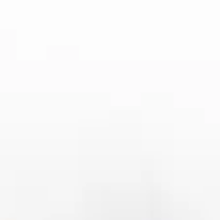
今日FIFA世界杯的比赛结果无疑对整体赛事格局产生了深远的影
响。随着几场焦点对决的落下帷幕，各队的积分和排名也发生了剧
烈变化，这使得接下来的淘汰赛充满了变数。传统强队虽然在比赛
中占据了一定的优势，但一些黑马球队的崛起，给赛事增添了许多
不确定性。尤其是中游球队与强队之间的差距在缩小，未来的比赛
更加充满悬念。
此外，今天的比赛结果也影响了各队的士气与信心。那些取得胜利
的球队，无疑会在接下来的比赛中更加自信和坚定。而失利的球
队，可能需要在接下来的比赛中做出更多战术上的调整，以便能够
继续在赛场上生存下去。比如，某些球队可能会在下一场比赛中加
强进攻，或者调整防守策略，以应对更加激烈的挑战。
总的来说，今日的比赛让整个世界杯的格局变得更加复杂且多元
化。一方面，强队的表现仍然稳定；另一方面，一些排名较低的球
队也通过激烈的对抗，向世界证明了自己的实力。接下来的比赛，
必定会更加精彩和不可预测。
总结：
今日FIFA世界杯的最新比赛成绩，展示了各队在世界最高水平舞台