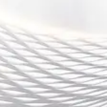
上的竞技状态。无论是技术细腻的强队，还是奋勇争先的黑马，他
们在场上的表现都令人瞩目。各队的战术创新和球员个人的突破，
不仅丰富了比赛的内涵，也让世界杯的赛事格局变得更加复杂。正
是这些精彩的比赛，使得世界杯成为了全球体育迷每四年必追的盛
事。
随着世界杯进入白热化阶段，各队的竞争更加激烈，场上的每一场
对决都充满了不确定性。今天的比赛已经给我们提供了一个清晰的
视角，未来的比赛将更加精彩，谁能最终捧起大力神杯，仍然是悬
念重重。足球，这项全球最受欢迎的运动，继续在世界杯舞台上书
写着动人的篇章。
红黄牌制度在足球比赛中的作用与影响分析及发展趋势探讨
德甲比赛预测与投注推荐全解析 专业分析助您精准把握赛果