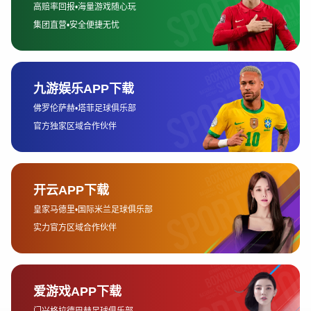
路的快速突破，使得对方难以形成有效的防守屏障。
与此同时，技术型球队也开始加强了边路进攻和高位逼抢的组合运
用，这一策略对于控制比赛节奏起到了非常好的效果。德国队本场
比赛充分利用了自己的边路资源，频繁通过边路传中形成威胁，增
强了进攻的多样性。这种战术的创新，让比赛节奏变得更具爆发
力，观众的兴趣也因此大大提高。
在对抗中的战术调整则更为微妙。球队不再仅仅依靠个人能力，更
多地依赖全队的默契配合和战术执行。例如，法国队采用了“伪9号”
战术，这使得球队在进攻端充满了更多的灵活性和不可预测性。通
过高位压迫与迅速转换的战术理念，法国队给对方防线带来了巨大
的压力，展现了现代足球战术的高度发展。
3、球员的亮眼表现
本场比赛中，球员的个人表现也是一大看点。每场比赛都有一些球
员站了出来，他们不仅通过进球、助攻帮助球队取得好成绩，同时
也凭借着卓越的个人能力，成为了比赛的焦点。今天的比赛中，巴
西队的内马尔和阿根廷队的梅西再次成为了球迷们讨论的焦点。两