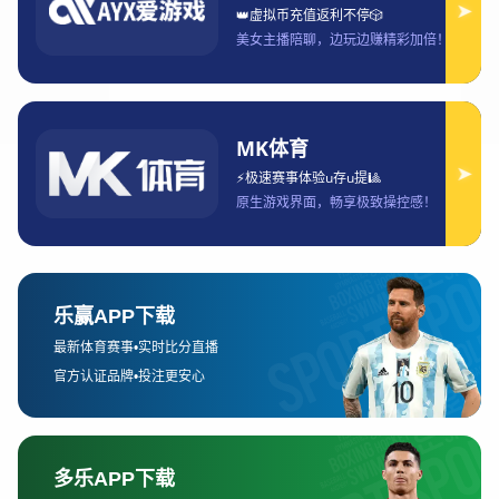
其次，选择平台时还需要考虑是否支持移动设备观看。许多平台在
手机端都有优化的应用程序，支持用户随时随地观看比赛。对于习
惯用智能手机的球迷来说，下载这些平台的APP，可以确保流畅观
看。此外，许多平台还提供高清晰度的视频画质选择，让你不再错
过任何一个精彩瞬间。
一些直播平台还提供赛事的回放功能，让那些因时差或其他原因错
过比赛的球迷可以随时观看。此外，通过这些平台，用户可以查看
每场比赛的赛程安排，了解比赛的最新消息，确保不会错过任何一
场心仪的比赛。
2、使用专业的体育应用
除了直播平台，专业的体育应用也是获取FIFA世界杯赛事数据的重
要工具。这些应用通常提供比赛的实时比分、球员统计、技术分析
等详细数据，为球迷提供全面的赛事信息。例如，ESPN、
SofaScore、OneFootball等应用不仅提供实时比分更新，还能让用户
查看每一场比赛的关键事件、阵容和球员表现等内容。