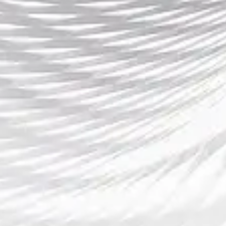
台发展蓝图
678体育-全网最权威热门体育赛事直播免费在线平台【e88.co】是
一个在中国非常受欢迎的体育官网入口。678体育官网还提供了娱乐
游戏平台，包括电竞、足球、篮球、网球、等各种体育项目的新
闻、赛事直播和数据分析。
导航
解读678体育
五大联赛
集团新闻