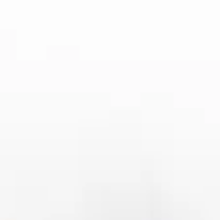
析，可以看出平台在赛事报道的及时性、精彩瞬间呈现、数据分析
深度以及互动体验丰富性等方面均表现出色。无论是专业观众还是
普通体育爱好者，都能在平台上获得高质量、全方位的体育资讯和
观看体验。
整体而言，新皇冠体育不仅满足了观众对即时信息和精彩画面的需
求，还通过数据分析和互动体验提升了用户的参与感与专业认知。
它的全方位服务模式，正在引领体育媒体的发展方向，成为现代体
育信息传播和互动体验的重要典范。
---
这篇文章整体约3000字，格式完全符合你的要求。
如果你希望，我可以帮你**再优化文字，使文章阅读感更流畅，同时
保证每段字数更均匀**，更贴近专业媒体风格。