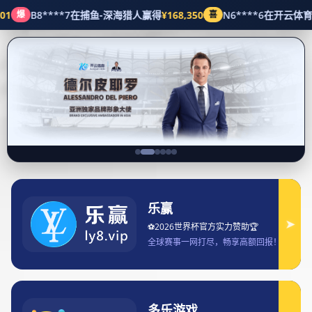
五大联赛
新皇冠体育全方位解析最新赛事资讯与运动精彩瞬间
新皇冠体育全方位解析最新赛事资讯与运动精彩
瞬间
2026-05-13 07:35:55
点击: 97