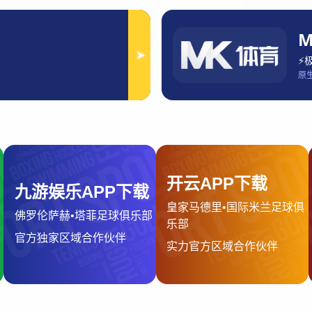
作为全球知名的动漫之一，其作品中的体育元素，尤其是
量粉丝的生活和思维方式。本文将深入探讨《龙珠》如何
两者融合的典范。通过四个方面的分析：首先是《龙珠》
如何通过运动展现角色成长，再到《龙珠》对现实体育的
平台将体育与动漫文化进一步推向全球。本篇文章将详细
趋势。
珠》中的竞技元素与体育
之一便是其充满竞技性和战斗性的故事情节。在《龙珠》
明自己的实力，这种竞争性元素与体育中的竞技精神高度
上的各种武道大会，战斗本身的意义不仅仅在于胜负，更
置，《龙珠》成功地将体育竞技与动漫故事情节紧密结合
特魅力。