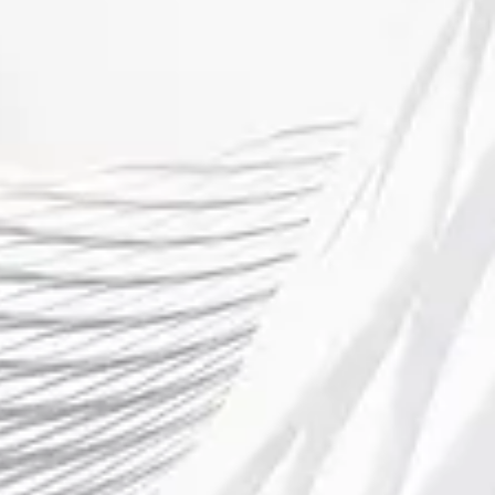
事中，尤其是格斗类体
张的动作设计，来吸引年
体育赛事的表现力更具
台推动体育
体育文化带入到更多人