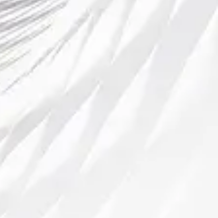
动了体育与动漫文化的
题的电子游戏中，玩家
，让粉丝能够在虚拟世
竞技过程。通过这种游
技的乐趣。
运动服饰、球鞋等产
动漫文化的结合。这些
日常生活的一部分。
文化进行深度融合。无