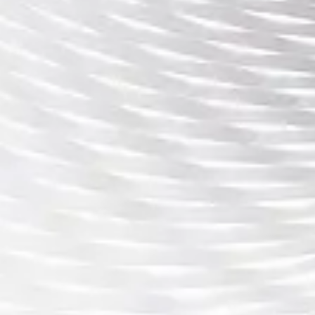
的视野中。无论是电
深度融合。
首先，《龙珠》通过
可以亲身体验角色间
界中与自己喜爱的角
戏化的方式，体育和
其次，《龙珠》中的
品，不仅让动漫迷能
跨界产品的出现，使
总结：
综上所述，《龙珠》