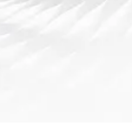
鼎信体育引领行业发展探索智能化体育服务新模式助力全民
健身事业蓬勃前行
2026-07-23 18:50:22
足球防守站位图解全面解析后卫协防盯人技巧与战术布局实
战应用指南
2026-07-22 20:26:15
足球战术犯规红黄牌判罚界定标准与比赛公平性影响研究及
裁判规则
接洽678体育平台
地址
琼海市凡赔坊203号
电话
13594780022
邮箱
liturgical@outlook.com