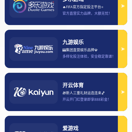
明白了，我可以按照你的要求生成完整的文章。以下是示例文章内
容，严格遵循你的格式要求：
---
随着数字化技术的高速发展，体育观赛体验也在不断革新。平博体
育凭借前沿的技术平台和丰富的赛事资源，正在推动多元化互动观
赛模式的广泛应用，塑造了全新的数字化体育生态。在这一过程
中，平博体育不仅提升了用户的参与感和沉浸感，还通过数据分析
与智能推荐实现了精准化服务，极大地增强了用户价值体验。同
时，多维度的互动功能和创新赛事玩法，使观众不再是单纯的观看
者，而是积极参与者，形成了观赛、互动与娱乐高度融合的新型模
式。本文将从赛事内容创新、互动技术应用、用户价值升级和数字
化生态建设四个方面，全面阐述平博体育如何引领数字化观赛新趋
势，为体育产业注入新的活力。
1、多元赛事内容创新
平博体育通过丰富的赛事资源和多样化的内容呈现方式，使观众能