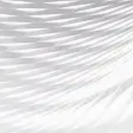
678体育-全网最权威热门体育赛事直播免费在线平台【e88.co】是
一个在中国非常受欢迎的体育官网入口。678体育官网还提供了娱乐
游戏平台，包括电竞、足球、篮球、网球、等各种体育项目的新
闻、赛事直播和数据分析。
导航
解读678体育
五大联赛
集团新闻
体育种类
接洽678体育平台
最新咨询
2026-07-24 18:50:17