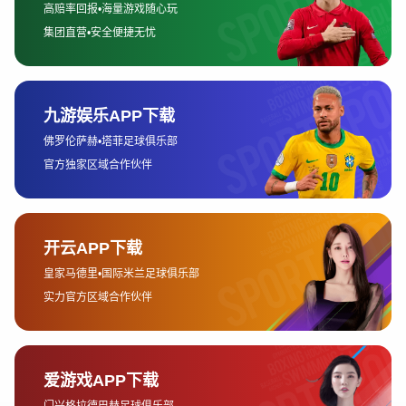
2、先进互动技术应用
平博体育在互动技术方面持续发力，通过人工智能、大数据和
AR/VR技术，为观众提供沉浸式观赛体验。用户不仅可以观看赛
事，还能通过虚拟视角实时切换观看角度，增强身临其境的感受。
平台还引入了实时数据分析和智能推荐系统，根据用户的兴趣和观
赛行为提供个性化内容推送。例如，通过赛事热点分析、战术解读
和数据预测，让观众在观赛过程中获得更多决策参考和参与乐趣。
互动技术还延伸到社交场景，平博体育构建了在线社区和互动讨论
功能。观众可以实时交流、分享赛事观点，甚至参与竞猜和虚拟挑
战，提升整体观赛的趣味性和互动性。