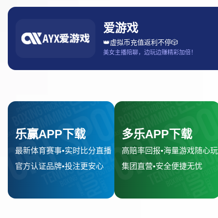
健身升级的重要引擎。
定义了“居家健身”的
文章围绕智能硬件融
解析Home体育如何
系，并展望其在未来
一、智能
Home体育生态的基
为的数字化记录与反馈
庭健身提供精准支撑
在技术层面，通过传感
耗、动作标准度等关
升了运动效率与安全