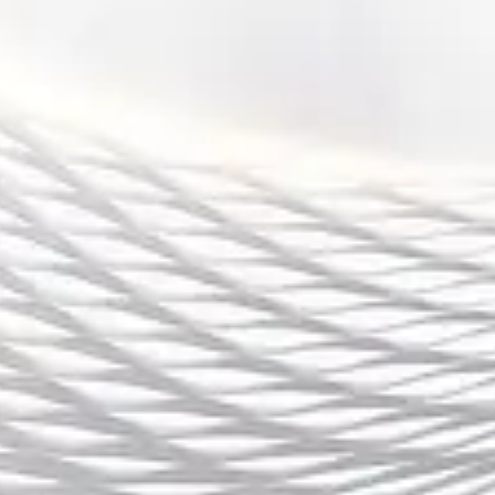
续进步与用户需求不断升级，Home体育有望成为连接
不仅是一种健身方式的革新，更代表着全民健康生活方式
落地中发挥更加重要的作用。