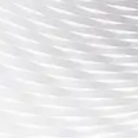
欧宝体育全新赛事
激情互动新时代