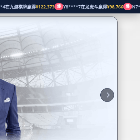
体育种类
接洽678体育平台