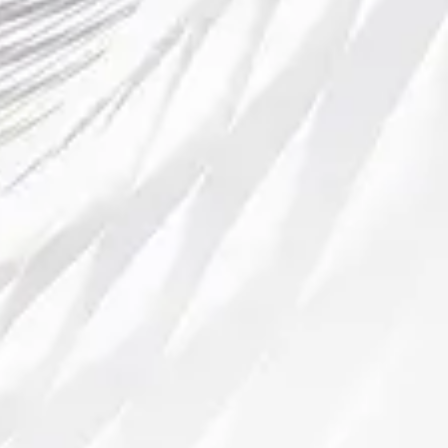
核心打造智能运动生态
民健身数字升级时代