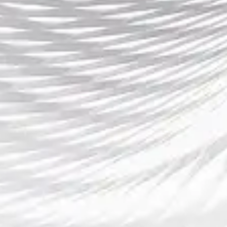
体验引领运动爱好者
以Home体育为
引领全