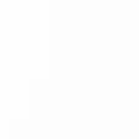
、力量训练设备与移动
义上的“全屋智能运动
析，实现个性化健身方案
进度，从而自动调整训
Home体育不仅关注运
组成部分。