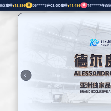
地址: 琼海市凡赔坊203号
13594780022