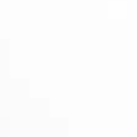
三、社区
Home体育不仅是技
态。在这一体系中，
社区功能包括线上挑
升运动积极性。这种
同时，线下社区空间
衔接。这种跨场景体
四、商业