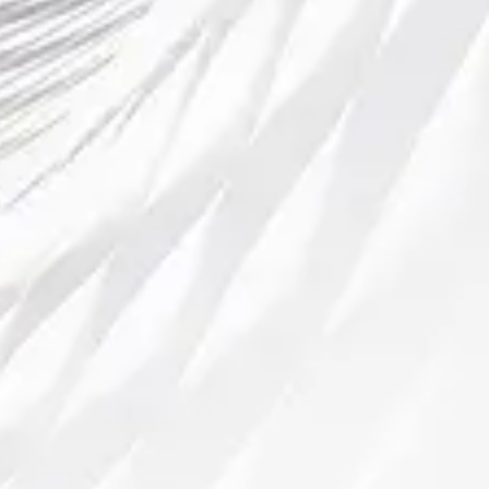
过在安全技术、娱乐体验、用户
定的线上娱乐生态体
力与发展潜力。
，持续拓展内容边界与
业向更加规范与成熟的