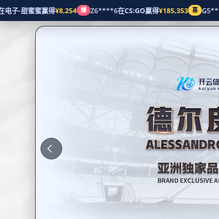
地址: 琼海市凡赔坊203号
13594780022