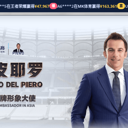
解读678体育
五大联赛
集团新闻
五大联赛