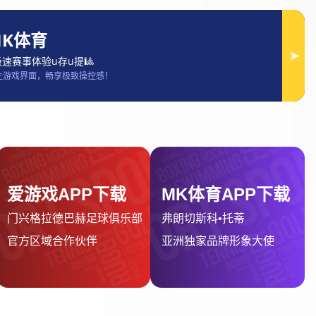
乐生态体系。本文围绕
以及合规与责任建设四
过多维度的探讨，可以
定以及用户权益保护方
。
多层加密技术与动态防护
完整性，从技术层面降