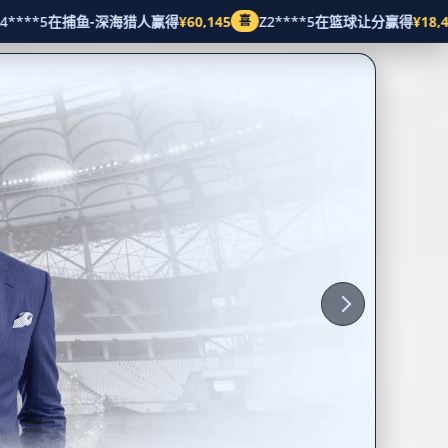
体育种类
接洽678体育平台