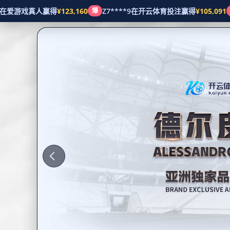
地址: 琼海市凡赔坊203号
13594780022