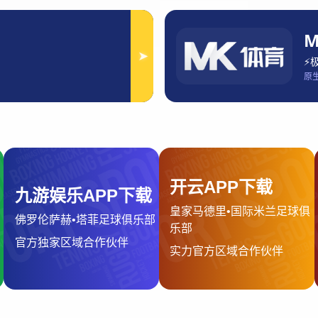
多体育迷的重要选择平台。通过全面的赛事覆盖、精准的
仅提供了丰富的全球体育赛事内容，还帮助广大体育迷轻
方面详细探讨直播吧如何助力体育迷畅享全球赛事实时直
、实时赛事直播、精准赛事数据与分析、互动社区与专家
在现代体育体验中的优势与价值。
赛事全覆盖
其全球赛事全覆盖的能力。无论是足球、篮球、网球、排
球所有主流赛事。这种全覆盖的优势，使得体育迷们不论
事信息。
主办方的合作，直播吧能够实时同步传输比赛内容。这不
、NBA、F1等也在直播吧上都有精彩呈现。无论是球迷
的赛事，享受全球顶级赛事的实时播放。