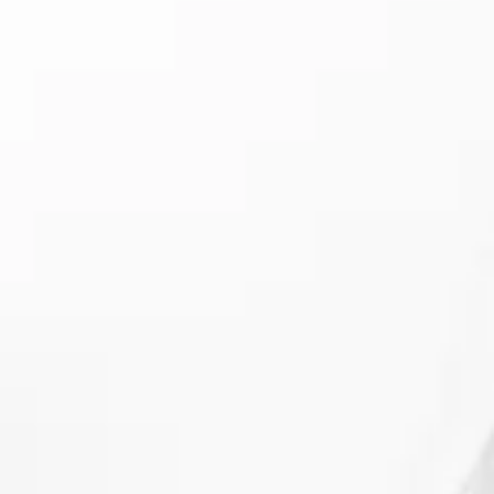
的见解。这些分析不仅
价值的参考。
他爱好者互动交流。在
赛的前瞻预测。这种高
专业点评。这些专家不
地理解比赛的战术、技
分析与赛场动态解读，
结合，让直播吧的体育