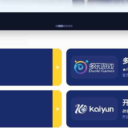
直播吧助力体育迷畅享全球赛事实时直播与精彩分析
吧助力体育迷畅享全球赛事实时直播与精
2025-08-24 21:45:27
点击: 316
不断增多，体育迷们对赛事实时直播和赛事分析的需求也