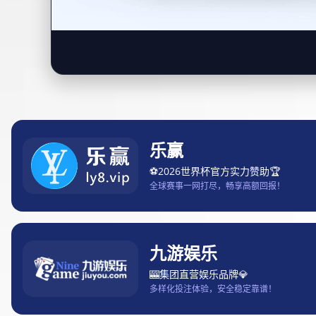
今日
今日FIF
本文将对今日FIFA