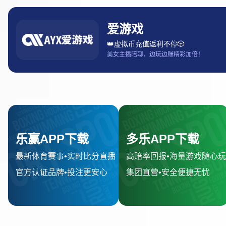
供深入的赛事回顾和
点与不足、以及积分
激烈程度。同时，我
分析，读者不仅能够
1、各队
在今天的FIFA世界
象深刻。梅西的精湛
衡力，但阿根廷凭借
根廷队通过不断的压
678体育官网