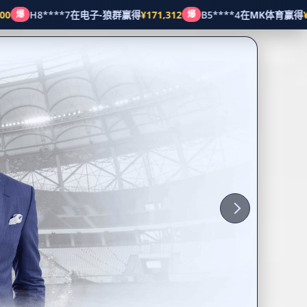
体育种类
接洽678体育平台