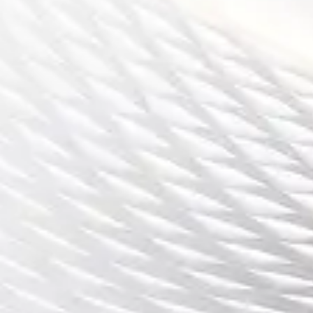
在小组中的领先地位
法国队的比赛中失利
法国队则凭借这场胜
渐回升，尽管他们的
这样的攻击状态，他
总的来说，积分榜的
稳定，而一些黑马球
与战术执行力，任何
总结：
今日的FIFA世界杯
和法国展现了他们的