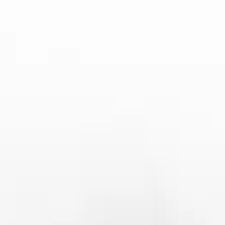
西在场上的视野和控球能力让人称赞，尤其是在比赛最后
局。此外，阿根廷队的门将也发挥了重要作用，多次扑救
则是布斯克茨和莫拉塔。布斯克茨在中场的调度依然精准
速度略显缓慢，未能及时打破对方防线。莫拉塔尽管参与
的头球机会也未能转化为进球，显示出西班牙队在终结能
是今天最耀眼的球员之一。他的速度和技术使得巴西队的
球，还创造了多次进攻机会，完全证明了自己是世界级的
定问题，尤其是在场面控球和节奏掌控方面，有时显得过
榜变化与趋势
FIFA世界杯的积分榜发生了一定的变化。阿根廷队凭借