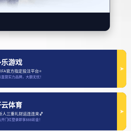
新动态
分榜最新动态
分榜的动态，为读者提