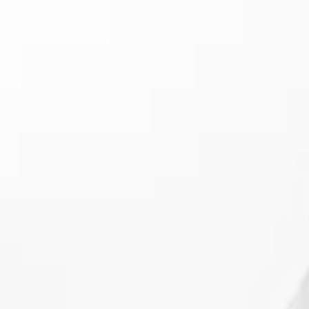
阶段，他通过精准的远
关键射门，确保了球队
，但他在面对对方高压
了进攻，但未能找到足
力上的不足。
防线屡屡遭到撕裂。姆
球员。然而，法国队的
于依赖反击。
这场胜利继续巩固了其