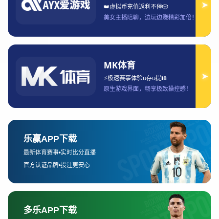
的近期表现与战绩情况，则是制定战术的重要前提。因此，赛事信
息查询不仅是基础服务，更是保证赛事热度和参与度的重要环节。
随着赛事规模的不断扩大，赛事信息的种类也日趋丰富。从KPL职业
联赛到各类次级联赛、城市赛，再到国际性邀请赛，赛事涵盖的层
级越来越多。若缺乏高效的查询工具，观众将难以跟进所有进程，
教练组也可能在赛前准备中因信息不足而处于劣势。因此，完善的
查询系统成为电竞行业持续健康发展的必需条件。
此外，信息查询的便捷性直接影响用户的观赛体验。过去，观众需
要在多个渠道之间切换才能获得完整的赛事资料，而如今通过赛事
官网、APP、直播平台的整合，用户能够快速完成一站式查询。这不
仅提高了用户粘性，也让赛事组织方能够更好地把握观众需求，实
现赛事内容与用户体验的良性循环。
2、赛事数据实时更新机制
实时更新是王者荣耀赛事数据服务的灵魂所在。观众在观看比赛的