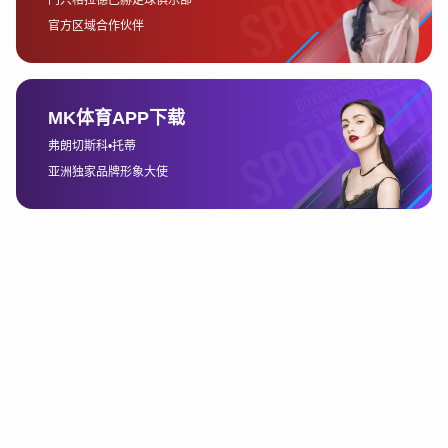
众与战队将无法真正理解比赛的内在逻辑。王者荣耀作为一款团队
竞技类游戏，比赛结果的形成往往涉及到经济运营、团战处理、阵
容搭配、选手个人表现等多方面因素。通过数据分析，这些隐藏在
结果背后的细节能够被清晰地呈现出来。
在数据分析的层面，常见的维度包括：选手的KDA比值、场均输
出、参团率、承伤比例等，这些能够直接反映个人在团队中的贡
献；而在团队层面，推塔速度、经济领先时间段、视野控制等指
标，则能揭示整个队伍的战术风格与执行力。通过横向与纵向的对
比，观众可以更直观地看出不同战队之间的差异。
此外，数据分析还能够延伸到赛后复盘与战术研究。职业战队在赛
后会对数据进行深入挖掘，总结胜利的关键点和失败的原因。例
如，通过统计发现某位选手在特定英雄上胜率极高，可能成为下场
比赛对手针对的重点。又或者发现某个时间段团队容易陷入劣势，
从而帮助教练组进行更有针对性的训练。这些深度的数据价值，已
经成为职业电竞不可或缺的一部分。
4、未来发展趋势与技术支撑