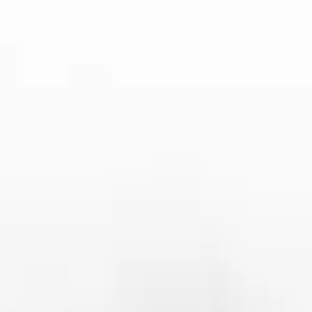
随着技术的不断进步，王者荣耀赛事的战况查询与数据分析也将迈
向更高层次。未来，人工智能与大数据分析有望在赛事中得到更广
泛的应用。通过AI模型的训练，可以对某场比赛的走向进行预测，
甚至在BP环节提供合理化建议。这不仅提升了数据分析的智能化程
度，也将为观众提供更具互动性的观赛体验。
与此同时，增强现实（AR）与虚拟现实（VR）技术的加入，也可能
彻底改变赛事查询与展示的模式。观众不再仅仅通过数据面板观察
战况，而是能够沉浸式地进入虚拟赛场，实时查看各项数据的动态
变化。这种突破性的体验，将为电竞赛事增添更多吸引力，并进一
步拉近玩家与职业赛场之间的距离。
此外，未来赛事数据的开放与共享也将成为一大趋势。目前大部分
赛事数据主要由官方掌控，而随着行业的成熟，第三方数据平台、
研究机构以及粉丝社区都有可能通过数据接口参与进来，形成更加
多元化的分析生态。通过这种方式，不仅提升了数据的利用效率，
也为电竞文化的传播与普及注入新的活力。
总结：
678体育平台