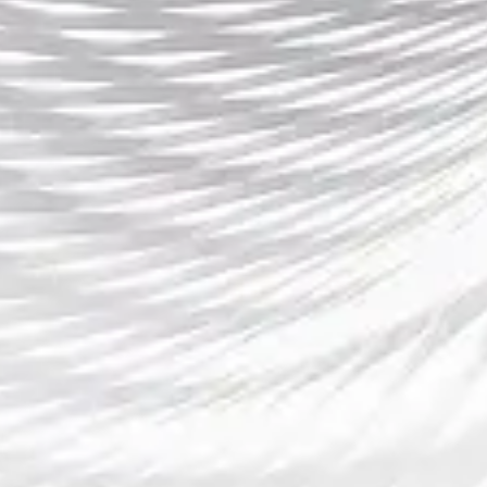
聚焦DOTA2联赛年度金靴奖候选名单揭晓与顶尖选手表现分
析
678体育-全网最权威热门体育赛事直播免费在线平台【e88.co】是
一个在中国非常受欢迎的体育官网入口。678体育官网还提供了娱乐
游戏平台，包括电竞、足球、篮球、网球、等各种体育项目的新
闻、赛事直播和数据分析。
导航
解读678体育
五大联赛