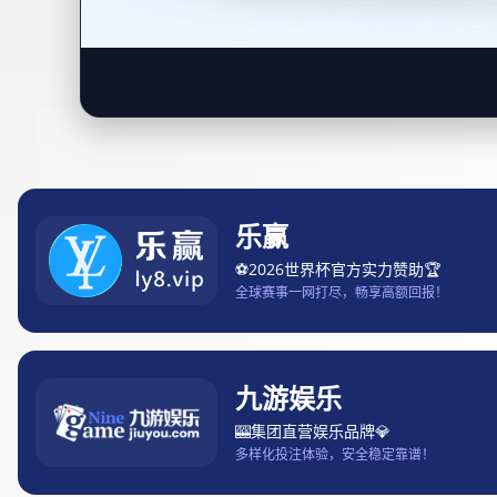
基于多
基于多维数据
文章摘要：