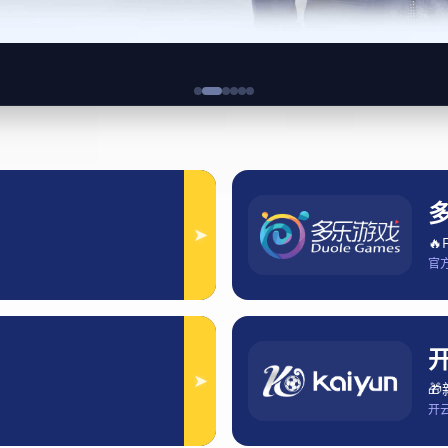
维数据的王者荣耀玩家行为与版本平衡对比分析研究
的王者荣耀玩家行为与版本平衡对比分
2026-01-13 17:16:25
点击: 230