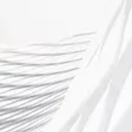
提供重要依据。开发者
制、以及游戏地图的布
特定版本中的表现过于
发者可以通过对该英雄
宏观的分析对游戏生态
通过多维数据的反馈进
整体平衡的提升。