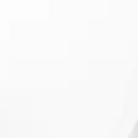
量数据中提取有价值的
游戏版本中的潜在不平
通过实时监控玩家在游
率过高或过低，进而调
戏环境更加动态。
易于理解的图表或热力
直观的展示方式不仅方
提升玩家的参与感与体