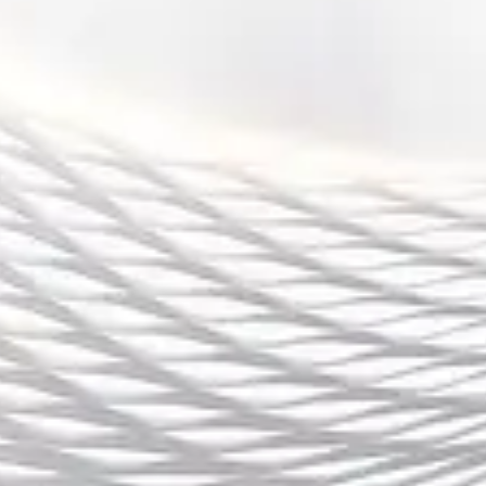
数据优化版本平衡策略
本平衡优化中，基于多维数据的分析结果能够为策略制定
模式和版本更新后的反馈，调整英雄的能力数值、技能机
版本平衡的精细化管理。
帮助开发者识别出不平衡的游戏机制。例如，某些英雄在
节奏过快或过慢，影响游戏的公平性。在这种情况下，开
保其与其他英雄的平衡性，避免某一英雄的过度强势。
本平衡策略不仅仅是针对个别英雄的调整，更多的是通过
戏中的装备系统、战术配合以及角色定位等方面，都可以
数据的综合分析，开发者能够从多个维度入手，实现游戏