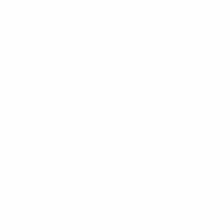
其次，玩家行为数据
配合的效果、敌我双
对这些行为模式的提
应的调整。
此外，玩家行为分析
差异，以及不同技能
更细致的用户画像，
2、版本
版本更新是《王者荣
机制、地图布局等方
体影响。例如，某一