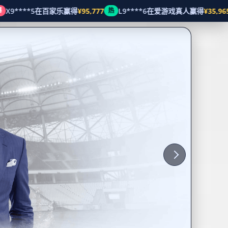
体育种类
接洽678体育平台