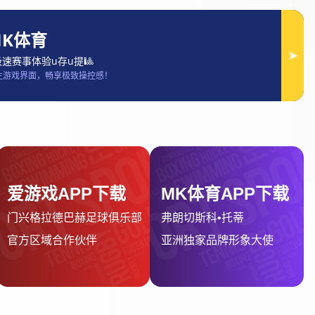
比分析。通过细致剖析
互关系，并探讨如何通
行概述，介绍游戏的多
本平衡优化四个方面展
版本平衡对游戏整体体
。通过对比分析，本文
家的游戏体验。
平衡与玩家需求的关
用频率等信息，这些数
明确哪些英雄或策略在