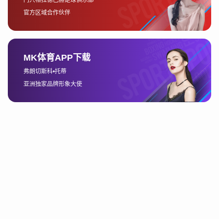
3、社区建设促进全民参与
三昇体育非常重视社区建设，通过线上社群和线下俱乐部，形成良
好的运动社交生态。用户可以在平台上分享运动成果、交流训练心
得，形成互帮互助的社群文化。
线下社区活动也是三昇体育的重要组成部分，包括健身讲座、户外
运动体验和健康生活分享会等。这些活动不仅增加了用户粘性，也
让健身成为生活中自然而有趣的社交行为。
通过社区建设，三昇体育有效促进了全民参与健身的热潮。无论是
老年人、学生还是上班族，都能在社区中找到属于自己的运动圈
子，实现身心健康与社交互动的双重提升。
4、多元服务打造全方位平台
三昇体育在服务体系上注重多元化，提供从健身课程、运动装备到
营养指导、康复训练的全方位服务。无论是运动初学者还是专业运
动员，都能在平台上找到匹配的服务方案。