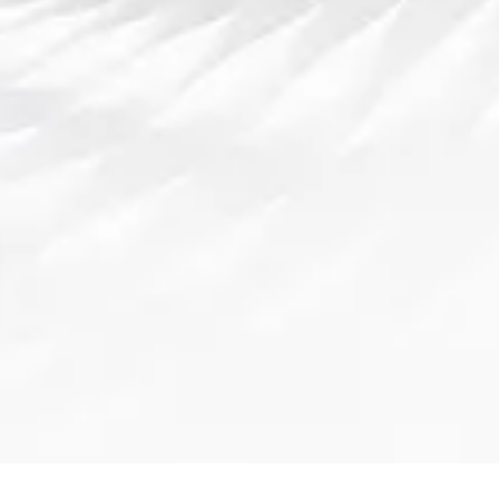
2026-07-24 18:50:17
鼎信体育引领行业发展探索智能化体育服务新模式助力全民
健身事业蓬勃前行
2026-07-23 18:50:22
足球防守站位图解全面解析后卫协防盯人技巧与战术布局实
战应用指南
2026-07-22 20:26:15
足球战术犯规红黄牌判罚界定标准与比赛公平性影响研究及
裁判规则
接洽678体育平台
地址
琼海市凡赔坊203号
电话
13594780022