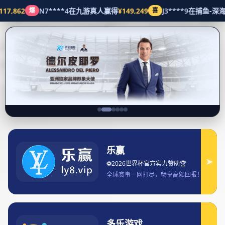
五大联赛
三昇体育引领全民健身新时代打造多元化运动体验平台
三昇体育引领全民健身新时代打造多元化运动体
验平台
2026-05-19 01:09:47
点击: 114