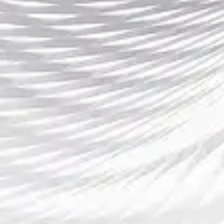
678体育-全网最权威热门体育赛事直播免费在线平台【e88.co】是
一个在中国非常受欢迎的体育官网入口。678体育官网还提供了娱乐
游戏平台，包括电竞、足球、篮球、网球、等各种体育项目的新
闻、赛事直播和数据分析。
导航
解读678体育
五大联赛
集团新闻
体育种类
接洽678体育平台
最新咨询