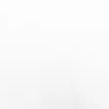
此外，三昇体育整合线上和线下资源，形成闭环服务生态。用户可
以通过APP预约课程、购买装备、查询健康数据，实现运动过程的全
程数字化管理，大幅提升了服务便利性和体验感。
多元服务还体现在家庭和企业场景的拓展上。三昇体育为家庭提供
亲子运动方案，为企业提供员工健康管理计划，将运动融入不同生
活和工作场景，实现全民健身的广泛覆盖。
总结：
总体来看，三昇体育通过创新模式、技术赋能、社区建设和多元服
务，构建了一个全面、多元、互动的运动生态平台。无论是个人用
户还是家庭、企业群体，都能够在这一平台上获得丰富而高效的运
动体验，实现身体健康与生活品质的同步提升。
未来，随着全民健身理念的持续深入，三昇体育有望继续引领行业
发展，不断拓展运动场景和服务模式，推动全民健康生活方式的普
及，为建设更加活力、健康的社会贡献积极力量。
---