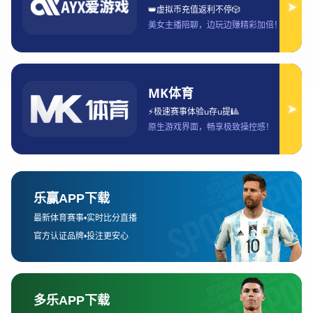
1、技术驱动创新体验
升博体育以先进的数字技术为核心支撑，充分运用虚拟现实
（VR）、增强现实（AR）和人工智能（AI）等技术，将传统赛事转
化为沉浸式体验。观众不仅可以通过VR设备身临其境地观看比赛，
还可以从不同视角实时切换，仿佛置身于赛场中央。
在数据分析方面，升博体育通过AI算法实时解读比赛数据，为用户
提供个性化的赛事资讯、战术解析和运动员表现评估。这种智能化
分析不仅增强了观赛体验，也让用户在互动中获得更多知识和乐
趣。
此外，升博体育在画质和交互设计上不断突破，采用高帧率、超高
清画面和低延迟传输，使用户在远程观看时也能感受到现场的紧张
与激情。技术创新不仅是观赛体验的升级，更为整个体育娱乐产业
注入了新的活力。
2、多维互动模式构建