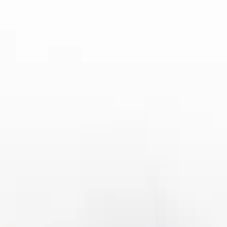
同时，升博体育推动了体育产业链的多维升级，从赛事运营、媒体
传播到周边产品开发，实现了产业的联动发展。沉浸式娱乐体验不
仅满足了用户需求，也为体育产业创造了新的增长点和商业机会。
总结：
总体来看，升博体育通过技术创新、多维互动、全民运动推广和娱
乐产业融合，全面提升了用户的沉浸式赛事体验。这不仅改变了传
统的观赛模式，也为体育娱乐注入了全新的活力，使运动娱乐成为