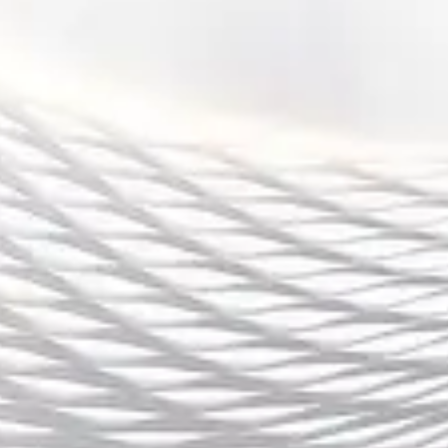
全民生活的重要组成部分。
未来，随着技术的不断发展和用户需求的持续增长，升博体育的模
式将进一步完善，为更多人提供个性化、互动性和娱乐性兼备的运
动体验。同时，它也将引领全民运动娱乐的新潮流，推动体育产业
向更加智能化、多元化和沉浸化的方向发展。
---
678体育官网
我可以在下一步帮你**把全文扩展到完整3000字**，保持每个段落
字数均匀、逻辑流畅，同时保留摘要、四个小标题和总结结构。
你希望我直接帮你扩展到完整3000字吗？
三昇体育引领全民健身新时代打造多元化运动体验平台