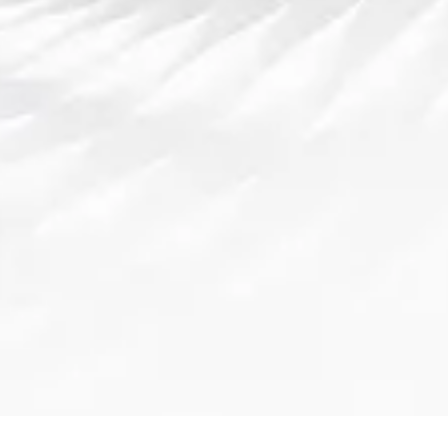
集团新闻
体育种类
接洽678体育平台
最新咨询
2026-07-24 18:50:17
鼎信体育引领行业发展探索智能化体育服务新模式助力全民
健身事业蓬勃前行
2026-07-23 18:50:22
足球防守站位图解全面解析后卫协防盯人技巧与战术布局实
战应用指南
2026-07-22 20:26:15
足球战术犯规红黄牌判罚界定标准与比赛公平性影响研究及
裁判规则